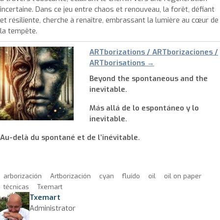
incertaine. Dans ce jeu entre chaos et renouveau, la forêt, défiant
et résiliente, cherche à renaître, embrassant la lumière au cœur de
la tempête.
ARTborizations / ARTborizaciones /
ARTborisations →
Beyond the spontaneous and the
inevitable.
Más allá de lo espontáneo y lo
inevitable.
Au-delà du spontané et de l’inévitable.
arborización
Artborización
cyan
fluído
oil
oil on paper
técnicas
Txemart
Txemart
Administrator