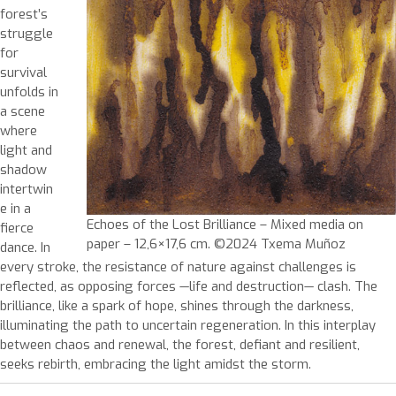
forest’s
struggle
for
survival
unfolds in
a scene
where
light and
shadow
intertwin
e in a
Echoes of the Lost Brilliance – Mixed media on
fierce
paper – 12,6×17,6 cm. ©2024 Txema Muñoz
dance. In
every stroke, the resistance of nature against challenges is
reflected, as opposing forces —life and destruction— clash. The
brilliance, like a spark of hope, shines through the darkness,
illuminating the path to uncertain regeneration. In this interplay
between chaos and renewal, the forest, defiant and resilient,
seeks rebirth, embracing the light amidst the storm.