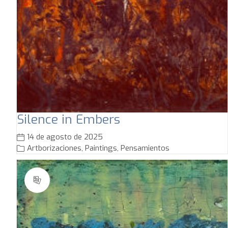
Silence in Embers
14 de agosto de 2025
Artborizaciones
,
Paintings
,
Pensamientos