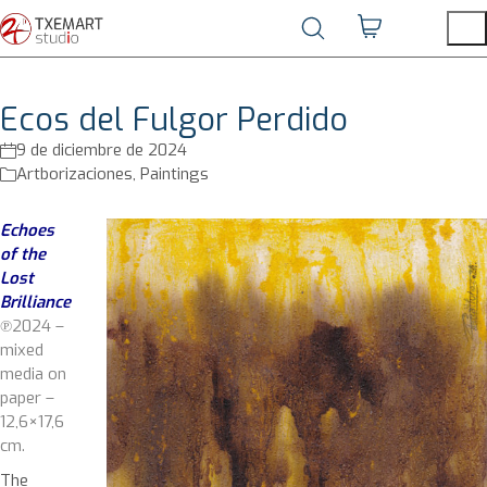
Ecos del Fulgor Perdido
9 de diciembre de 2024
Artborizaciones
,
Paintings
Echoes
of the
Lost
Brilliance
℗2024 –
mixed
media on
paper –
12,6×17,6
cm.
The