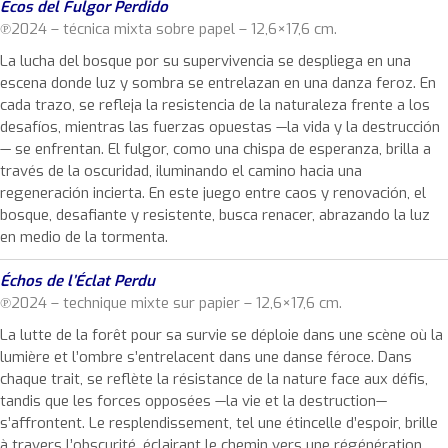
Ecos del Fulgor Perdido
℗2024 – técnica mixta sobre papel – 12,6×17,6 cm.
La lucha del bosque por su supervivencia se despliega en una
escena donde luz y sombra se entrelazan en una danza feroz. En
cada trazo, se refleja la resistencia de la naturaleza frente a los
desafíos, mientras las fuerzas opuestas —la vida y la destrucción
— se enfrentan. El fulgor, como una chispa de esperanza, brilla a
través de la oscuridad, iluminando el camino hacia una
regeneración incierta. En este juego entre caos y renovación, el
bosque, desafiante y resistente, busca renacer, abrazando la luz
en medio de la tormenta.
Échos de l’Éclat Perdu
℗2024 – technique mixte sur papier – 12,6×17,6 cm.
La lutte de la forêt pour sa survie se déploie dans une scène où la
lumière et l’ombre s’entrelacent dans une danse féroce. Dans
chaque trait, se reflète la résistance de la nature face aux défis,
tandis que les forces opposées —la vie et la destruction—
s’affrontent. Le resplendissement, tel une étincelle d’espoir, brille
à travers l’obscurité, éclairant le chemin vers une régénération